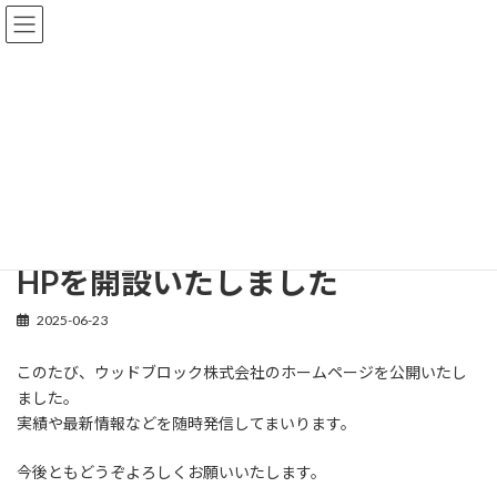
コ
ナ
ン
ビ
テ
ゲ
ン
ー
ツ
シ
へ
ョ
Information
ス
ン
キ
に
ッ
移
プ
動
HOME
Information
information
HPを開設いたしました
HPを開設いたしました
2025-06-23
このたび、ウッドブロック株式会社のホームページを公開いたし
ました。
実績や最新情報などを随時発信してまいります。
今後ともどうぞよろしくお願いいたします。